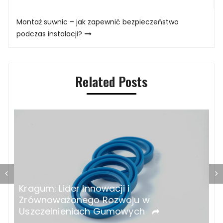
Montaż suwnic – jak zapewnić bezpieczeństwo
podczas instalacji?
Related Posts
Ozonatory do domu – na co zwrócić
J
uwagę przy zakupie?
p