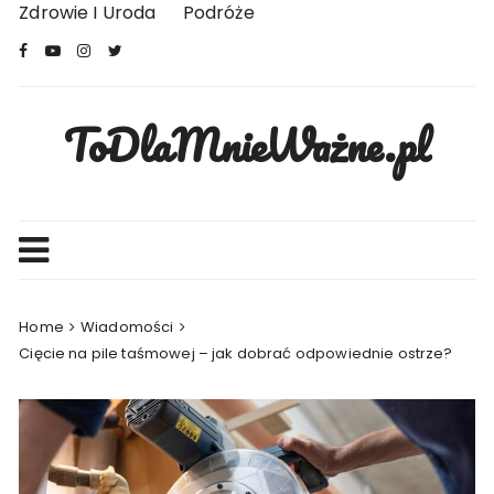
Skip
Zdrowie I Uroda
Podróże
to
content
ToDlaMnieWażne.pl
Home
Wiadomości
Cięcie na pile taśmowej – jak dobrać odpowiednie ostrze?