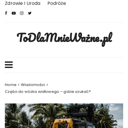
Skip
Zdrowie I Uroda
Podróże
to
content
ToDlaMnieWażne.pl
Home
Wiadomości
Części do wózka widłowego – gdzie szukać?