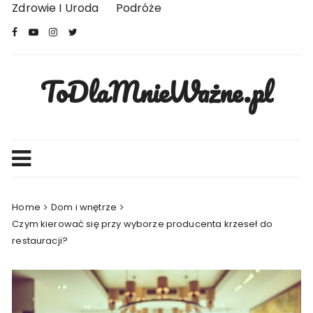
Skip
Zdrowie I Uroda
Podróże
to
content
ToDlaMnieWażne.pl
Home
Dom i wnętrze
Czym kierować się przy wyborze producenta krzeseł do
restauracji?