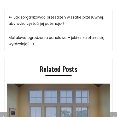
Nawigacja
Jak zorganizować przestrzeń w szafie przesuwnej,
wpisu
aby wykorzystać jej potencjał?
Metalowe ogrodzenia panelowe – jakimi zaletami się
wyróżniają?
Related Posts
Jak zaaranżować wnętrze domu w
M
górach z jacuzzi?
z