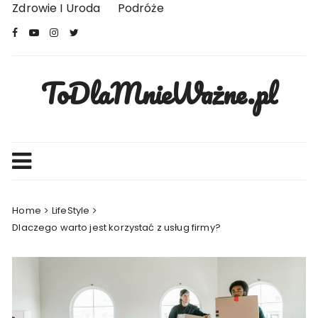
Skip
Zdrowie I Uroda
Podróże
to
content
ToDlaMnieWażne.pl
Home
LifeStyle
Dlaczego warto jest korzystać z usług firmy?