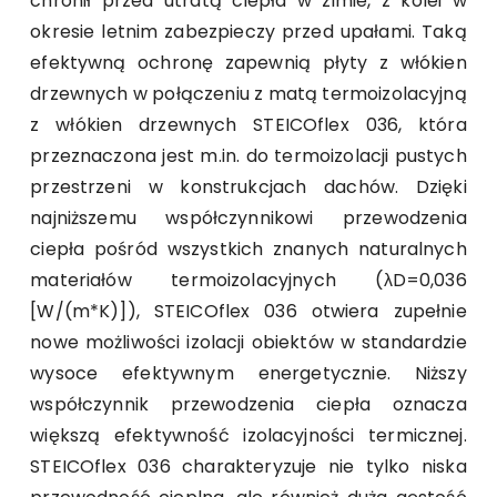
chronił przed utratą ciepła w zimie, z kolei w
okresie letnim zabezpieczy przed upałami. Taką
efektywną ochronę zapewnią płyty z włókien
drzewnych w połączeniu z matą termoizolacyjną
z włókien drzewnych STEICOflex 036, która
przeznaczona jest m.in. do termoizolacji pustych
przestrzeni w konstrukcjach dachów. Dzięki
najniższemu współczynnikowi przewodzenia
ciepła pośród wszystkich znanych naturalnych
materiałów termoizolacyjnych (λD=0,036
[W/(m*K)]), STEICOflex 036 otwiera zupełnie
nowe możliwości izolacji obiektów w standardzie
wysoce efektywnym energetycznie. Niższy
współczynnik przewodzenia ciepła oznacza
większą efektywność izolacyjności termicznej.
STEICOflex 036 charakteryzuje nie tylko niska