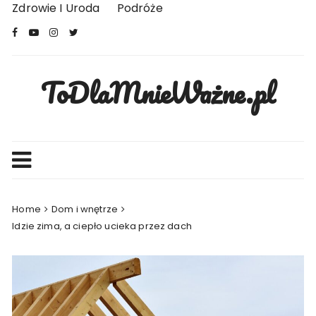
Skip
Zdrowie I Uroda
Podróże
to
content
ToDlaMnieWażne.pl
Home
Dom i wnętrze
Idzie zima, a ciepło ucieka przez dach