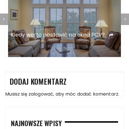
Jak zaaranżować wnętrze domu w
M
górach z jacuzzi?
z
DODAJ KOMENTARZ
Musisz się
zalogować
, aby móc dodać komentarz.
NAJNOWSZE WPISY