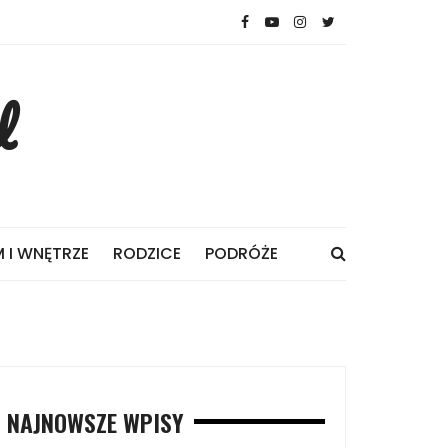
l
 I WNĘTRZE
RODZICE
PODRÓŻE
NAJNOWSZE WPISY