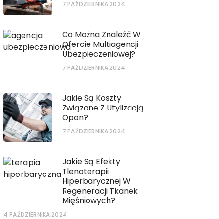
7 PAŹDZIERNIKA 2024
Co Można Znaleźć W
Ofercie Multiagencji
Ubezpieczeniowej?
7 PAŹDZIERNIKA 2024
Jakie Są Koszty
Związane Z Utylizacją
Opon?
7 PAŹDZIERNIKA 2024
Jakie Są Efekty
Tlenoterapii
Hiperbarycznej W
Regeneracji Tkanek
Mięśniowych?
4 PAŹDZIERNIKA 2024