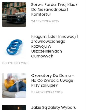
Serwis Forda: Twój Klucz
Do Niezawodności I
Komfortu!
24 STYCZNIA 2025
Kragum: Lider Innowacji I
Zrównoważonego
Rozwoju W
Uszczelnieniach
Gumowych
16 STYCZNIA 2025
Ozonatory Do Domu –
Na Co Zwrócić Uwagę
Przy Zakupie?
11 PAŹDZIERNIKA 2024
Jakie Są Zalety Wyboru