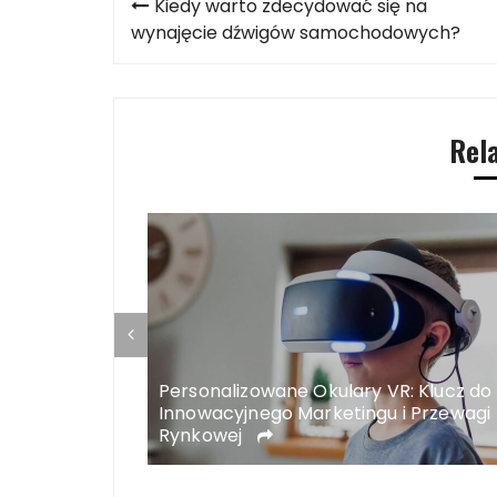
Kiedy warto zdecydować się na
wpisu
wynajęcie dźwigów samochodowych?
Rel
Komfortowa
Personalizowane Okulary VR: Klucz do
m Środowisku
Innowacyjnego Marketingu i Przewagi
Rynkowej