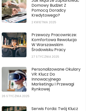
Jak Mądrze Zaplanować
Domowy Budżet Z
Pomocą Doradcy
Kredytowego?
2 KWIETNIA 2025
Przewozy Pracownicze:
Komfortowa Rewolucja
W Warszawskim
Środowisku Pracy
27 STYCZNIA 2025
Personalizowane Okulary
VR: Klucz Do
Innowacyjnego
Marketingu I Przewagi
Rynkowej
26 STYCZNIA 2025
Serwis Forda: Twój Klucz