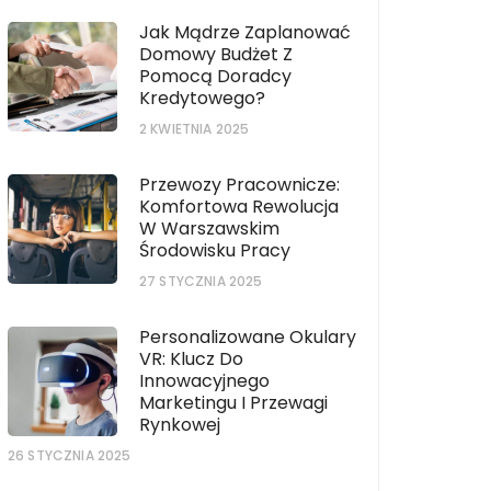
Jak Mądrze Zaplanować
Domowy Budżet Z
Pomocą Doradcy
Kredytowego?
2 KWIETNIA 2025
Przewozy Pracownicze:
Komfortowa Rewolucja
W Warszawskim
Środowisku Pracy
27 STYCZNIA 2025
Personalizowane Okulary
VR: Klucz Do
Innowacyjnego
Marketingu I Przewagi
Rynkowej
26 STYCZNIA 2025