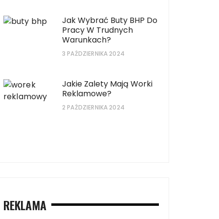
Jak Wybrać Buty BHP Do
Pracy W Trudnych
Warunkach?
3 PAŹDZIERNIKA 2024
Jakie Zalety Mają Worki
Reklamowe?
2 PAŹDZIERNIKA 2024
Jakie buty będą naj
alety mają worki reklamowe?
długie spacery po p
REKLAMA