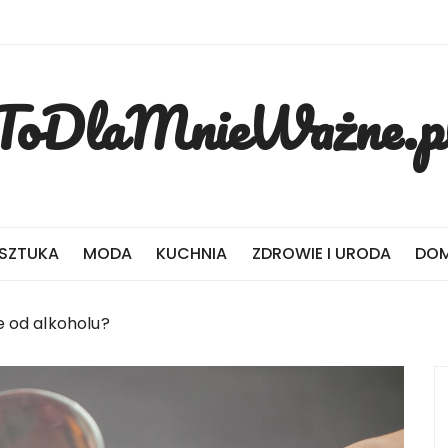
ToDlaMnieWażne.p
 SZTUKA
MODA
KUCHNIA
ZDROWIE I URODA
DOM
e od alkoholu?