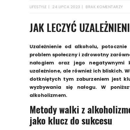
LIFESTYLE
24 LIPCA 2023
BRAK KOMENTARZY
JAK LECZYĆ UZALEŻNIEN
Uzależnienie od alkoholu, potoczni
problem społeczny i zdrowotny zarówno
nałogiem oraz jego negatywnymi k
uzależnione, ale również ich bliskich. 
dotkniętych tym zaburzeniem jest k
wyzbywania się nałogu. W poniższ
alkoholizmem.
Metody walki z alkoholizm
jako klucz do sukcesu