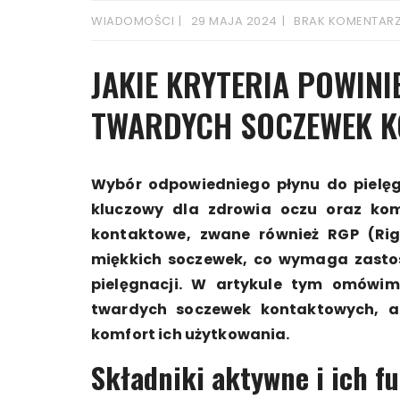
WIADOMOŚCI
29 MAJA 2024
BRAK KOMENTAR
JAKIE KRYTERIA POWINI
TWARDYCH SOCZEWEK 
Wybór odpowiedniego płynu do pielęg
kluczowy dla zdrowia oczu oraz kom
kontaktowe, zwane również RGP (Rig
miękkich soczewek, co wymaga zastos
pielęgnacji. W artykule tym omówimy
twardych soczewek kontaktowych, ab
komfort ich użytkowania.
Składniki aktywne i ich f