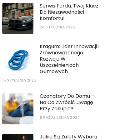
Serwis Forda: Twój Klucz
Do Niezawodności I
Komfortu!
24 STYCZNIA 2025
Kragum: Lider Innowacji I
Zrównoważonego
Rozwoju W
Uszczelnieniach
Gumowych
16 STYCZNIA 2025
Ozonatory Do Domu –
Na Co Zwrócić Uwagę
Przy Zakupie?
11 PAŹDZIERNIKA 2024
Jakie Są Zalety Wyboru