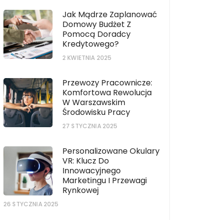
Jak Mądrze Zaplanować
Domowy Budżet Z
Pomocą Doradcy
Kredytowego?
2 KWIETNIA 2025
Przewozy Pracownicze:
Komfortowa Rewolucja
W Warszawskim
Środowisku Pracy
27 STYCZNIA 2025
Personalizowane Okulary
VR: Klucz Do
Innowacyjnego
Marketingu I Przewagi
Rynkowej
26 STYCZNIA 2025