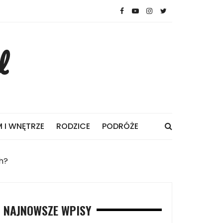
l
 I WNĘTRZE
RODZICE
PODRÓŻE
h?
NAJNOWSZE WPISY