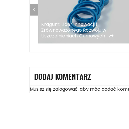
ć domowy
Kragum: Lider Innowacji i
cy
Zrównoważonego Rozwoju w
Uszczelnieniach Gumowych
DODAJ KOMENTARZ
Musisz się
zalogować
, aby móc dodać kome