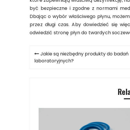
które zapewniają właściwą dezynfekcję, na
być bezpieczne i zgodne z normami medy
Dbając o wybór właściwego płynu, możemy
przez długi czas. Aby dowiedzieć się wię
odwiedzić stronę płyn do twardych socze
Nawigacja
Jakie są niezbędny produkty do badań
wpisu
laboratoryjnych?
Rel