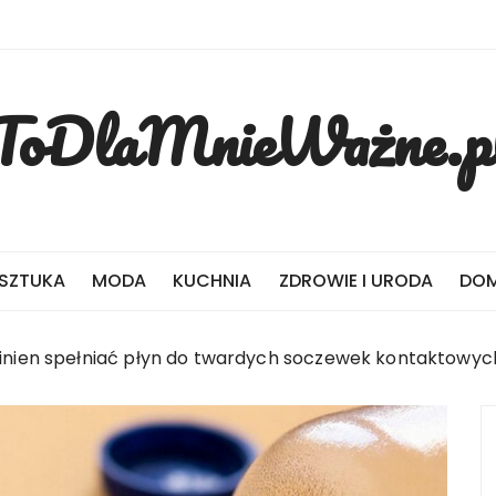
ToDlaMnieWażne.p
 SZTUKA
MODA
KUCHNIA
ZDROWIE I URODA
DOM
winien spełniać płyn do twardych soczewek kontaktowyc