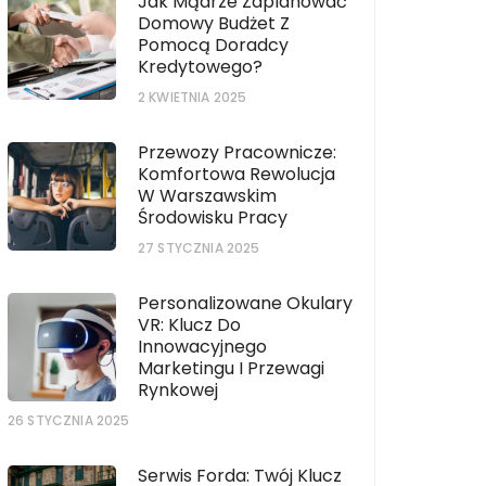
Jak Mądrze Zaplanować
Domowy Budżet Z
Pomocą Doradcy
Kredytowego?
2 KWIETNIA 2025
Przewozy Pracownicze:
Komfortowa Rewolucja
W Warszawskim
Środowisku Pracy
27 STYCZNIA 2025
Personalizowane Okulary
VR: Klucz Do
Innowacyjnego
Marketingu I Przewagi
Rynkowej
26 STYCZNIA 2025
Serwis Forda: Twój Klucz