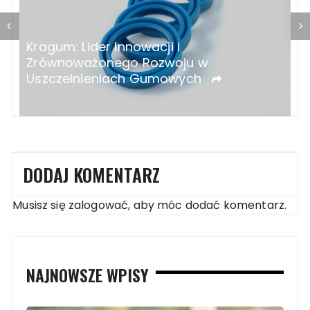
Ozonatory do domu – na co zwrócić
J
uwagę przy zakupie?
p
DODAJ KOMENTARZ
Musisz się
zalogować
, aby móc dodać komentarz.
NAJNOWSZE WPISY