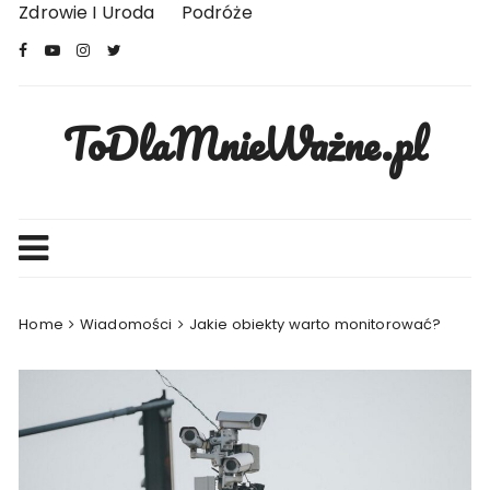
Skip
Zdrowie I Uroda
Podróże
to
content
ToDlaMnieWażne.pl
Home
Wiadomości
Jakie obiekty warto monitorować?