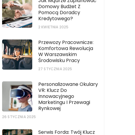
Jak Mądrze Zaplanować
Domowy Budżet Z
Pomocą Doradcy
Kredytowego?
2 KWIETNIA 2025
Przewozy Pracownicze:
Komfortowa Rewolucja
W Warszawskim
Środowisku Pracy
27 STYCZNIA 2025
Personalizowane Okulary
VR: Klucz Do
Innowacyjnego
Marketingu I Przewagi
Rynkowej
26 STYCZNIA 2025
Serwis Forda: Twój Klucz