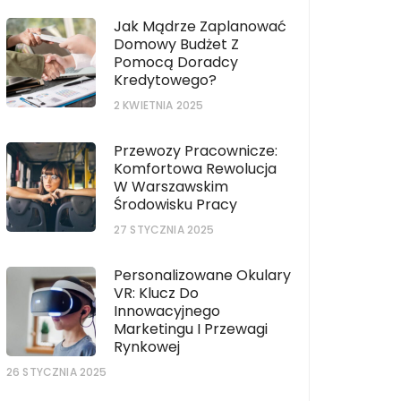
Jak Mądrze Zaplanować
Domowy Budżet Z
Pomocą Doradcy
Kredytowego?
2 KWIETNIA 2025
Przewozy Pracownicze:
Komfortowa Rewolucja
W Warszawskim
Środowisku Pracy
27 STYCZNIA 2025
Personalizowane Okulary
VR: Klucz Do
Innowacyjnego
Marketingu I Przewagi
Rynkowej
26 STYCZNIA 2025