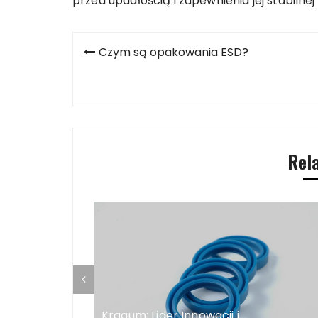
przed upadłością i zapewnienia jej stabilnej
Nawigacja
Czym są opakowania ESD?
wpisu
Rel
ć domowy
Kragum: Lider Innowacji i