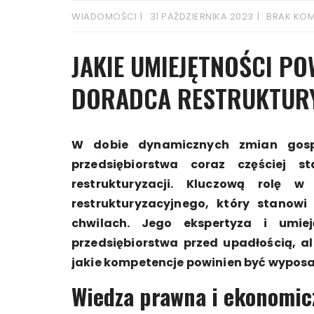
WIADOMOŚCI
31 PAŹDZIERNIKA 2023
BRAK KO
JAKIE UMIEJĘTNOŚCI P
DORADCA RESTRUKTUR
W dobie dynamicznych zmian gosp
przedsiębiorstwa coraz częściej s
restrukturyzacji. Kluczową rolę
restrukturyzacyjnego, który stanowi
chwilach. Jego ekspertyza i umie
przedsiębiorstwa przed upadłością, a
jakie kompetencje powinien być wyposa
Wiedza prawna i ekonomic