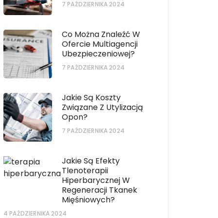
7 PAŹDZIERNIKA 2024
Co Można Znaleźć W
Ofercie Multiagencji
Ubezpieczeniowej?
7 PAŹDZIERNIKA 2024
Jakie Są Koszty
Związane Z Utylizacją
Opon?
7 PAŹDZIERNIKA 2024
Jakie Są Efekty
Tlenoterapii
Hiperbarycznej W
Regeneracji Tkanek
Mięśniowych?
4 PAŹDZIERNIKA 2024