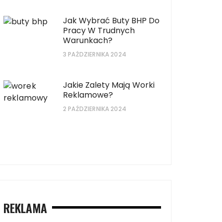
Jak Wybrać Buty BHP Do
Pracy W Trudnych
Warunkach?
3 PAŹDZIERNIKA 2024
Jakie Zalety Mają Worki
Reklamowe?
2 PAŹDZIERNIKA 2024
ą zalety wyboru lokalnych usług
Sprzedaż euro w kant
REKLAMA
bowych?
opcje dla dużych kw