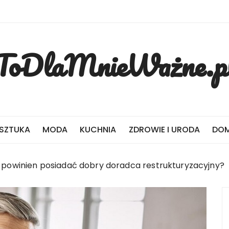
ToDlaMnieWażne.p
 SZTUKA
MODA
KUCHNIA
ZDROWIE I URODA
DOM
i powinien posiadać dobry doradca restrukturyzacyjny?