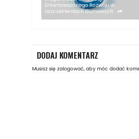
cy
Zrównoważonego Rozwoju w
Uszczelnieniach Gumowych
DODAJ KOMENTARZ
Musisz się
zalogować
, aby móc dodać kome