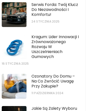
Serwis Forda: Twój Klucz
Do Niezawodności I
Komfortu!
24 STYCZNIA 2025
Kragum: Lider Innowacji I
Zrównoważonego
Rozwoju W
Uszczelnieniach
Gumowych
16 STYCZNIA 2025
Ozonatory Do Domu –
Na Co Zwrócić Uwagę
Przy Zakupie?
11 PAŹDZIERNIKA 2024
Jakie Są Zalety Wyboru