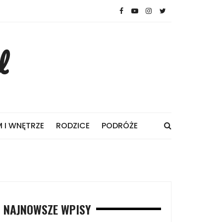
l
 I WNĘTRZE
RODZICE
PODRÓŻE
NAJNOWSZE WPISY