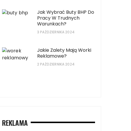
Jak Wybrać Buty BHP Do
Jakie buty będą naj
Pracy W Trudnych
alety mają worki reklamowe?
długie spacery po p
Warunkach?
3 PAŹDZIERNIKA 2024
Jakie Zalety Mają Worki
Reklamowe?
2 PAŹDZIERNIKA 2024
REKLAMA