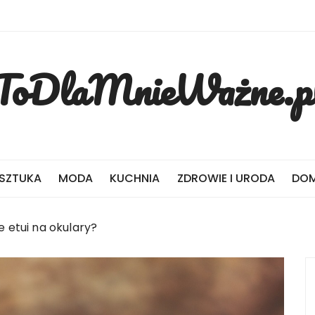
ToDlaMnieWażne.p
 SZTUKA
MODA
KUCHNIA
ZDROWIE I URODA
DOM
 etui na okulary?