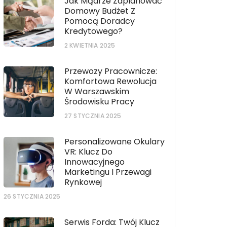
Jak Mądrze Zaplanować
Domowy Budżet Z
Pomocą Doradcy
Kredytowego?
2 KWIETNIA 2025
Przewozy Pracownicze:
Komfortowa Rewolucja
W Warszawskim
Środowisku Pracy
27 STYCZNIA 2025
Personalizowane Okulary
VR: Klucz Do
Innowacyjnego
Marketingu I Przewagi
Rynkowej
26 STYCZNIA 2025
Serwis Forda: Twój Klucz