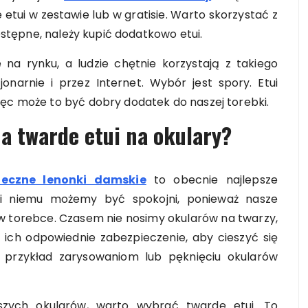
 etui w zestawie lub w gratisie. Warto skorzystać z
dostępne, należy kupić dodatkowo etui.
 na rynku, a ludzie chętnie korzystają z takiego
jonarnie i przez Internet. Wybór jest spory. Etui
ięc może to być dobry dodatek do naszej torebki.
a twarde etui na okulary?
neczne lenonki damskie
to obecnie najlepsze
ęki niemu możemy być spokojni, ponieważ nasze
d w torebce. Czasem nie nosimy okularów na twarzy,
ich odpowiednie zabezpieczenie, aby cieszyć się
a przykład zarysowaniom lub pęknięciu okularów
aszych okularów, warto wybrać twarde etui. To