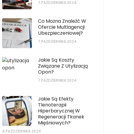
7 PAŹDZIERNIKA 2024
Co Można Znaleźć W
Ofercie Multiagencji
Ubezpieczeniowej?
7 PAŹDZIERNIKA 2024
Jakie Są Koszty
Związane Z Utylizacją
Opon?
7 PAŹDZIERNIKA 2024
Jakie Są Efekty
Tlenoterapii
Hiperbarycznej W
Regeneracji Tkanek
Mięśniowych?
4 PAŹDZIERNIKA 2024