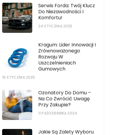
Serwis Forda: Twój Klucz
Do Niezawodności I
Komfortu!
24 STYCZNIA 2025
Kragum: Lider Innowacji I
Zrównoważonego
Rozwoju W
Uszczelnieniach
Gumowych
16 STYCZNIA 2025
Ozonatory Do Domu –
Na Co Zwrócić Uwagę
Przy Zakupie?
11 PAŹDZIERNIKA 2024
Jakie Są Zalety Wyboru