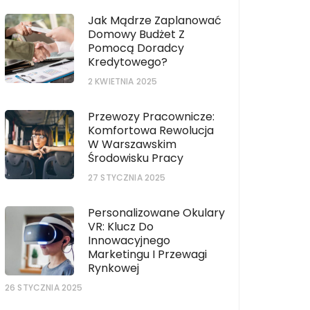
Jak Mądrze Zaplanować
Domowy Budżet Z
Pomocą Doradcy
Kredytowego?
2 KWIETNIA 2025
Przewozy Pracownicze:
Komfortowa Rewolucja
W Warszawskim
Środowisku Pracy
27 STYCZNIA 2025
Personalizowane Okulary
VR: Klucz Do
Innowacyjnego
Marketingu I Przewagi
Rynkowej
26 STYCZNIA 2025