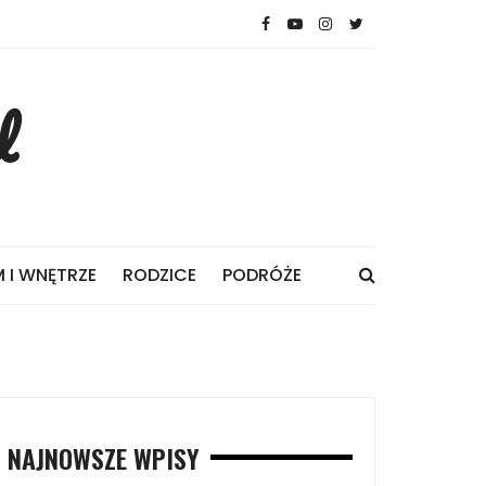
l
 I WNĘTRZE
RODZICE
PODRÓŻE
NAJNOWSZE WPISY