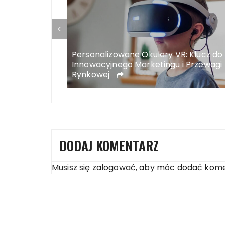
Komfortowa
Personalizowane Okulary VR: Klucz do
m Środowisku
Innowacyjnego Marketingu i Przewagi
Rynkowej
DODAJ KOMENTARZ
Musisz się
zalogować
, aby móc dodać kome