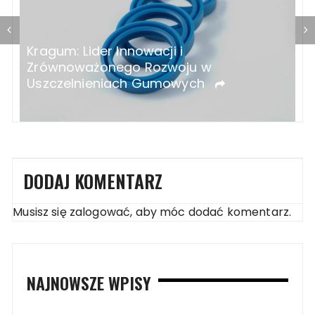
Ozonatory do domu – na co zwrócić
J
uwagę przy zakupie?
p
DODAJ KOMENTARZ
Musisz się
zalogować
, aby móc dodać komentarz.
NAJNOWSZE WPISY