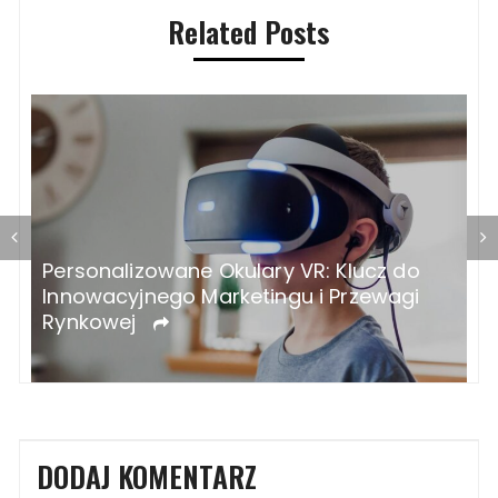
Related Posts
Serwis Forda: Twój Klucz do
J
Niezawodności i Komfortu!
DODAJ KOMENTARZ