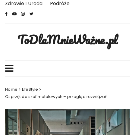
Skip
Zdrowie I Uroda
Podróże
to
content
ToDlaMnieWażne.pl
Home
LifeStyle
Osprzęt do szaf metalowych – przegląd rozwiązań