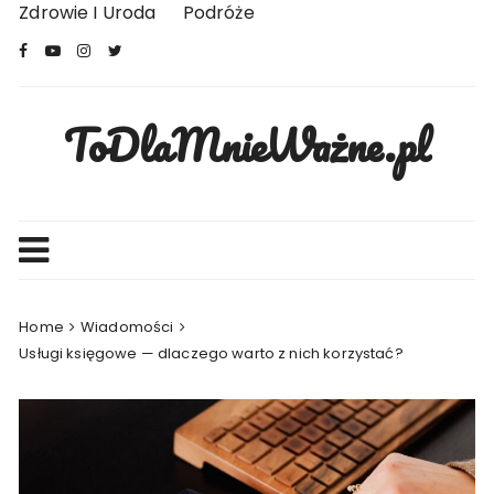
Skip
Zdrowie I Uroda
Podróże
to
content
ToDlaMnieWażne.pl
Home
Wiadomości
Usługi księgowe — dlaczego warto z nich korzystać?