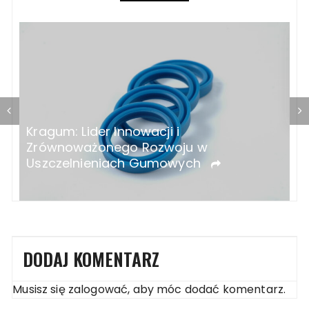
Ozonatory do domu – na co zwrócić
J
uwagę przy zakupie?
p
DODAJ KOMENTARZ
Musisz się
zalogować
, aby móc dodać komentarz.