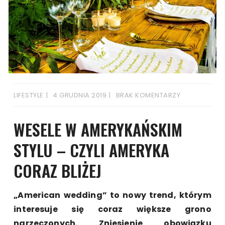
LIFESTYLE
4 GRUDNIA 2019
BRAK KOMENTARZY
WESELE W AMERYKAŃSKIM
STYLU – CZYLI AMERYKA
CORAZ BLIŻEJ
„American wedding” to nowy trend, którym
interesuje się coraz większe grono
narzeczonych. Zniesienie obowiązku