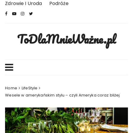
Skip
Zdrowie I Uroda
Podróże
to
content
ToDlaMnieWażne.pl
Home
LifeStyle
Wesele w amerykańskim stylu – czyli Ameryka coraz bliżej