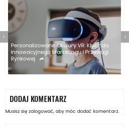
Serwis Forda: Twój Klucz do
J
Niezawodności i Komfortu!
DODAJ KOMENTARZ
Musisz się
zalogować
, aby móc dodać komentarz.